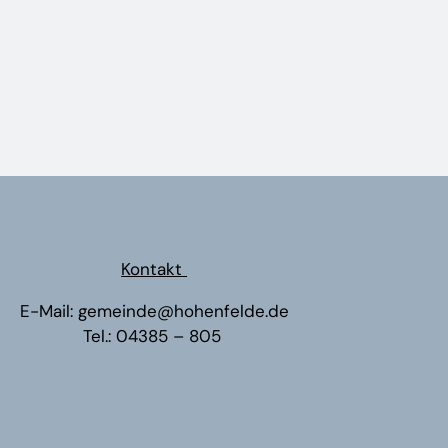
Kontakt
E-Mail:
gemeinde@hohenfelde.de
Tel.:
04385 – 805