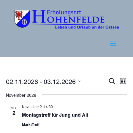
Veranstaltungen
Verans
Ver
02.11.2026
 - 
03.12.2026
Suche
Liste
Ans
Suche
Datum
Nav
und
November 2026
wählen.
Ansich
November 2 ,14:30
MO.
Naviga
2
Montagstreff für Jung und Alt
MarktTreff