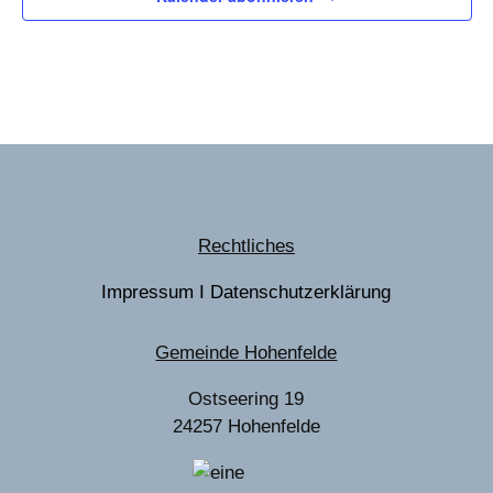
Rechtliches
Impressum
I
Datenschutzerklärung
Gemeinde Hohenfelde
Ostseering 19
24257 Hohenfelde