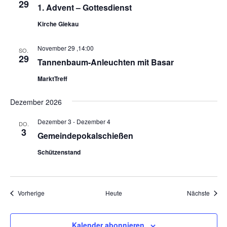
29
1. Advent – Gottesdienst
Kirche Giekau
November 29 ,14:00
SO.
29
Tannenbaum-Anleuchten mit Basar
MarktTreff
Dezember 2026
Dezember 3
-
Dezember 4
DO.
3
Gemeindepokalschießen
Schützenstand
Veranstaltungen
Veran
Vorherige
Heute
Nächste
Kalender abonnieren